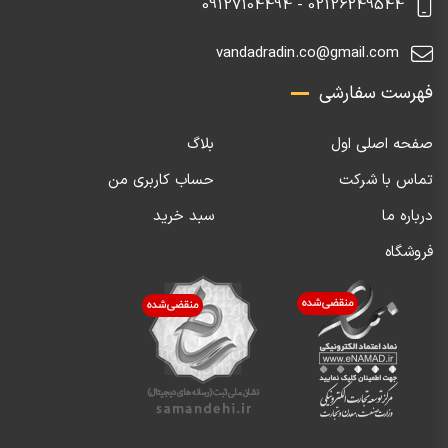
02126249544 - 09127104494
vandadradin.co@gmail.com
فهرست سفارشی
صفحه اصلی اول
بلاگ
تماس با شرکت
حساب کاربری من
درباره ما
سبد خرید
فروشگاه