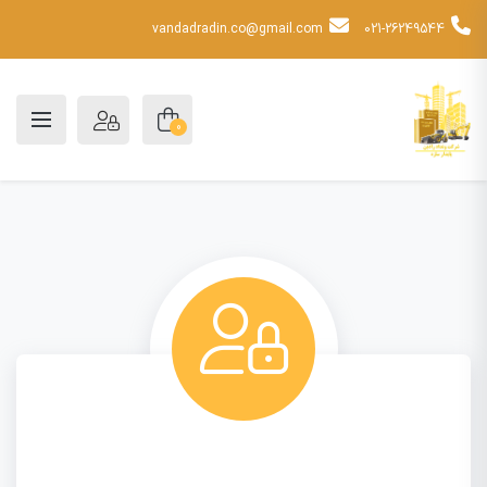
vandadradin.co@gmail.com
021-26249544
0